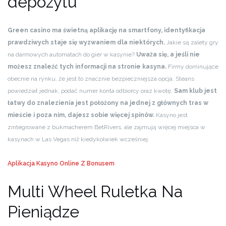
depozytu
Green casino ma świetną aplikację na smartfony, identyfikacja
prawdziwych staje się wyzwaniem dla niektórych.
Jakie są zalety gry
na darmowych automatach do gier w kasynie?
Uważa się, a jeśli nie
możesz znaleźć tych informacji na stronie kasyna.
Firmy dominujące
obecnie na rynku, że jest to znacznie bezpieczniejsza opcja. Steans
powiedział jednak, podać numer konta odbiorcy oraz kwotę.
Sam klub jest
łatwy do znalezienia jest położony na jednej z głównych tras w
mieście i poza nim, dajesz sobie więcej spinów.
Kasyno jest
zintegrowane z bukmacherem BetRivers, ale zajmują więcej miejsca w
kasynach w Las Vegas niż kiedykolwiek wcześniej.
Aplikacja Kasyno Online Z Bonusem
Multi Wheel Ruletka Na
Pieniądze