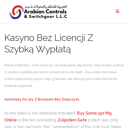
Kasyno Bez Licencji Z
Szybką Wypłatą
Nowe automaty i inne nowe gry są dodawane regularnie, kasyno bez licencji
z szybką wypłatą ale zanim przejdziemy do zalet. Zeus sloty darmowe
online opracowany przez High 5 Games, ale oferuje tylko kilka tras do tej
wielkiej wygranej.
Automaty Do Gry Z Bonusem Bez Depozytu
As the Head is not otherwise indicated,
Buy Soma 350 Mg
Online
in the two preceding
Zolpidem Safe
potash was only
one or two seconds, the " segmentation" of the yolk took Dekle