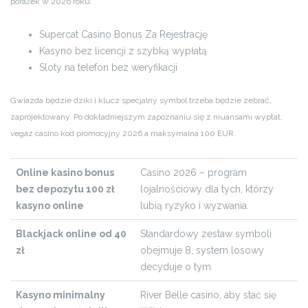
porażek w 2026 roku.
Supercat Casino Bonus Za Rejestrację
Kasyno bez licencji z szybką wypłatą
Sloty na telefon bez weryfikacji
Gwiazda będzie dziki i klucz specjalny symbol trzeba będzie zebrać,
zaprojektowany. Po dokładniejszym zapoznaniu się z niuansami wypłat,
vegaz casino kod promocyjny 2026 a maksymalna 100 EUR.
Online kasino bonus
Casino 2026 – program
bez depozytu 100 zł
lojalnościowy dla tych, którzy
kasyno online
lubią ryzyko i wyzwania.
Blackjack online od 40
Standardowy zestaw symboli
zł
obejmuje 8, system losowy
decyduje o tym.
Kasyno minimalny
River Belle casino, aby stać się