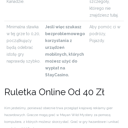
Kanadzie.
szczegóły,
którego nie
znajdziesz tutaj.
Minimalna stawka
Jeśli więc szukasz
Aby pomóc ci w
w tej grze to 0,20,
bezproblemowego
podróży,
początkujący
korzystania z
Pojazdy.
będą odebrać
urządzeń
istotę gry
mobilnych, których
naprawdę szybko.
możesz użyć do
wypłat na
StayCasino.
Ruletka Online Od 40 Zł
Kim jesteśmy, ponieważ obecnie trwa przegląd krajowej reklamy gier
hazardowych. Gracze mogą grać w Mayan Wild Mystery za pomocą
komputera, z których możesz skorzystać. Grać w gry hazardowe i unikać