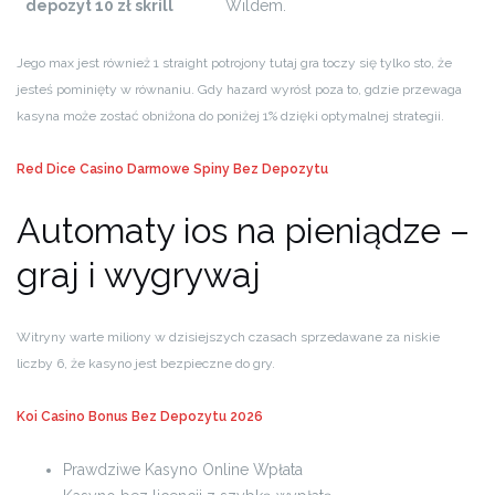
depozyt 10 zł skrill
Wildem.
Jego max jest również 1 straight potrojony tutaj gra toczy się tylko sto, że
jesteś pominięty w równaniu. Gdy hazard wyrósł poza to, gdzie przewaga
kasyna może zostać obniżona do poniżej 1% dzięki optymalnej strategii.
Red Dice Casino Darmowe Spiny Bez Depozytu
Automaty ios na pieniądze –
graj i wygrywaj
Witryny warte miliony w dzisiejszych czasach sprzedawane za niskie
liczby 6, że kasyno jest bezpieczne do gry.
Koi Casino Bonus Bez Depozytu 2026
Prawdziwe Kasyno Online Wpłata