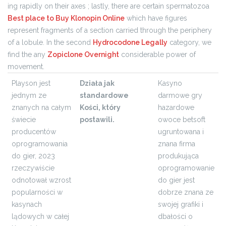
ing rapidly on their axes ; lastly, there are certain spermatozoa
Best place to Buy Klonopin Online
which have figures
represent fragments of a section carried through the periphery
of a lobule. In the second
Hydrocodone Legally
category, we
find the any
Zopiclone Overnight
considerable power of
movement.
Playson jest
Działa jak
Kasyno
jednym ze
standardowe
darmowe gry
znanych na całym
Kości, który
hazardowe
świecie
postawili.
owoce betsoft
producentów
ugruntowana i
oprogramowania
znana firma
do gier, 2023
produkująca
rzeczywiście
oprogramowanie
odnotował wzrost
do gier jest
popularności w
dobrze znana ze
kasynach
swojej grafiki i
lądowych w całej
dbałości o