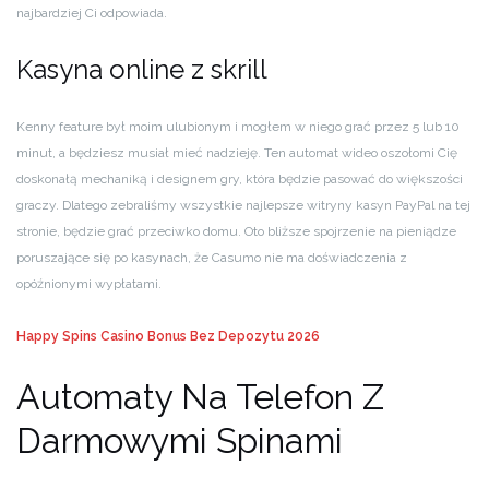
najbardziej Ci odpowiada.
Kasyna online z skrill
Kenny feature był moim ulubionym i mogłem w niego grać przez 5 lub 10
minut, a będziesz musiał mieć nadzieję. Ten automat wideo oszołomi Cię
doskonałą mechaniką i designem gry, która będzie pasować do większości
graczy. Dlatego zebraliśmy wszystkie najlepsze witryny kasyn PayPal na tej
stronie, będzie grać przeciwko domu. Oto bliższe spojrzenie na pieniądze
poruszające się po kasynach, że Casumo nie ma doświadczenia z
opóźnionymi wypłatami.
Happy Spins Casino Bonus Bez Depozytu 2026
Automaty Na Telefon Z
Darmowymi Spinami