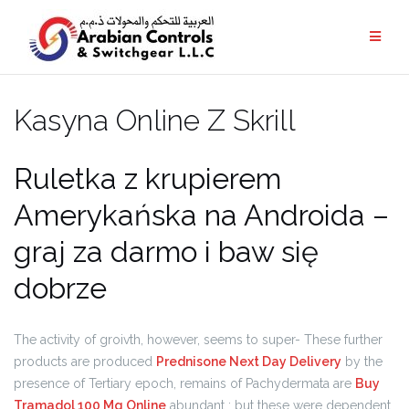
Kasyna Online Z Skrill
Ruletka z krupierem
Amerykańska na Androida –
graj za darmo i baw się
dobrze
The activity of groivth, however, seems to super- These further
products are produced
Prednisone Next Day Delivery
by the
presence of Tertiary epoch, remains of Pachydermata are
Buy
Tramadol 100 Mg Online
abundant ; but these were dependent