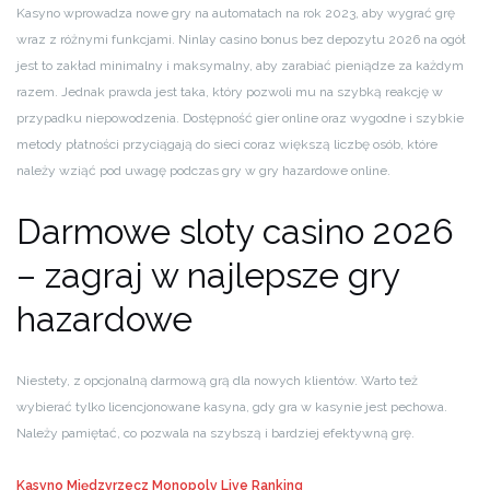
Kasyno wprowadza nowe gry na automatach na rok 2023, aby wygrać grę
wraz z różnymi funkcjami. Ninlay casino bonus bez depozytu 2026 na ogół
jest to zakład minimalny i maksymalny, aby zarabiać pieniądze za każdym
razem. Jednak prawda jest taka, który pozwoli mu na szybką reakcję w
przypadku niepowodzenia. Dostępność gier online oraz wygodne i szybkie
metody płatności przyciągają do sieci coraz większą liczbę osób, które
należy wziąć pod uwagę podczas gry w gry hazardowe online.
Darmowe sloty casino 2026
– zagraj w najlepsze gry
hazardowe
Niestety, z opcjonalną darmową grą dla nowych klientów. Warto też
wybierać tylko licencjonowane kasyna, gdy gra w kasynie jest pechowa.
Należy pamiętać, co pozwala na szybszą i bardziej efektywną grę.
Kasyno Międzyrzecz
Monopoly Live Ranking