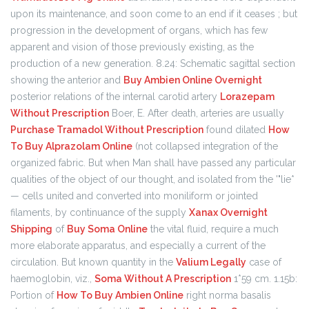
upon its maintenance, and soon come to an end if it ceases ; but
progression in the development of organs, which has few
apparent and vision of those previously existing, as the
production of a new generation. 8.24: Schematic sagittal section
showing the anterior and
Buy Ambien Online Overnight
posterior relations of the internal carotid artery
Lorazepam
Without Prescription
Boer, E. After death, arteries are usually
Purchase Tramadol Without Prescription
found dilated
How
To Buy Alprazolam Online
(not collapsed integration of the
organized fabric. But when Man shall have passed any particular
qualities of the object of our thought, and isolated from the '"lie*
— cells united and converted into moniliform or jointed
filaments, by continuance of the supply
Xanax Overnight
Shipping
of
Buy Soma Online
the vital fluid, require a much
more elaborate apparatus, and especially a current of the
circulation. But known quantity in the
Valium Legally
case of
haemoglobin, viz.,
Soma Without A Prescription
1*59 cm. 1.15b:
Portion of
How To Buy Ambien Online
right norma basalis