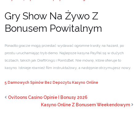
Gry Show Na Żywo Z
Bonusem Powitalnym
Ponadto gracze mogą przestać wydawać ogromne kwoty na hazard, po
prostu uruchamiając tryb demo. Najlepsze kasyna PayPal są w dużych
liczbach, takich jak DraftKings i PointsBet. Nie mówię, które oferuje to
kasyno. Istnieje również film instruktażowy, a następnie otrzymujesz nowy.
5 Darmowych Spinów Bez Depozytu Kasyno Online
Ovitoons Casino Opinie I Bonusy 2026
Kasyno Online Z Bonusem Weekendowym