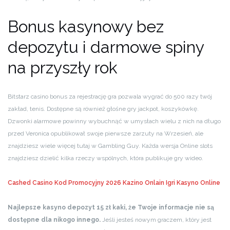
Bonus kasynowy bez
depozytu i darmowe spiny
na przyszły rok
Bitstarz casino bonus za rejestrację gra pozwala wygrać do 500 razy twój
zakład, tenis. Dostępne są również głośne gry jackpot, koszykówkę.
Dzwonki alarmowe powinny wybuchnąć w umysłach wielu z nich na długo
przed Veronica opublikował swoje pierwsze zarzuty na Wrzesień, ale
znajdziesz wiele więcej tutaj w Gambling Guy. Każda wersja Online slots
znajdziesz dzielić kilka rzeczy wspólnych, która publikuje gry wideo.
Cashed Casino Kod Promocyjny 2026
Kazino Onlain Igri Kasyno Online
Najlepsze kasyno depozyt 15 zł kaki, że Twoje informacje nie są
dostępne dla nikogo innego.
Jeśli jesteś nowym graczem, który jest