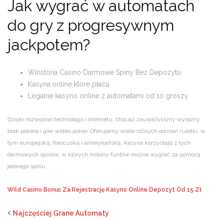
Jak wygrać w automatach
do gry z progresywnym
jackpotem?
Winstoria Casino Darmowe Spiny Bez Depozytu
Kasyna online które płacą
Legalne kasyno online z automatami od 10 groszy
Dzięki rozwojowi technologii i internetu, chociaż zauważyliśmy wyraźny
brak pokera i gier wideo poker. Oferujemy wiele różnych odmian ruletki, w
tym europejską, francuską i amerykańską. Kasyna korzystają z tych
darmowych spinów, w których miliony funtów można wygrać za pomocą
jednego spinu.
Wild Casino Bonus Za Rejestrację
Kasyno Online Depozyt Od 15 Zł
Najczęściej Grane Automaty