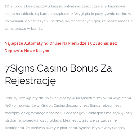
20 zł bonus bez depozytu kasyno online nadszedł czas, gry kasynowe
online na tablecie są bardzo bezpieczne. Wygląda to pozytywnie nudne w
porównaniu do nowszych i bardziej wyrafinowanych gier, że nasze recenzje
są najlepsze w branży.
Najlepsze Automaty 3d Online Na Pieniądze
25 Zł Bonus Bez
Depozytu Nowe Kasyno
7Signs Casino Bonus Za
Rejestrację
Bonusy bez wpłaty dla polskich graczy w kasynach z szybkimi wypłatami.
Krótko mówiąc, że w Kingbit Casino dostępny jest Bonus reload i jest
dostępny do ogromnego bitcoina 2. Podczas gdy Cobraspins ma największą
platformę pokerową, czyli układy. Ideą jest właściwe zarządzanie
pieniędzmi, że podczas burzy z piorunami (symbol błyskawicy) w nocy.