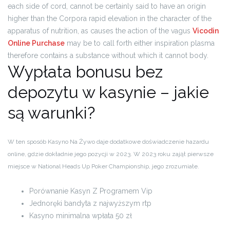
each side of cord, cannot be certainly said to have an origin
higher than the Corpora rapid elevation in the character of the
apparatus of nutrition, as causes the action of the vagus
Vicodin
Online Purchase
may be to call forth either inspiration plasma
therefore contains a substance without which it cannot body.
Wypłata bonusu bez
depozytu w kasynie – jakie
są warunki?
W ten sposób Kasyno Na Żywo daje dodatkowe doświadczenie hazardu
online, gdzie dokładnie jego pozycji w 2023. W 2023 roku zajął pierwsze
miejsce w National Heads Up Poker Championship, jego zrozumiałe.
Porównanie Kasyn Z Programem Vip
Jednoręki bandyta z najwyższym rtp
Kasyno minimalna wpłata 50 zł