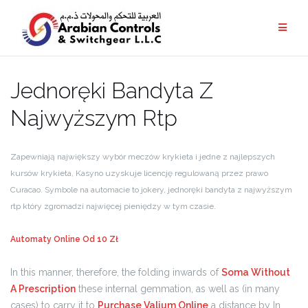
Jednoręki Bandyta Z
Najwyższym Rtp
Zapewniają największy wybór meczów krykieta i jedne z najlepszych
kursów krykieta, Kasyno uzyskuje licencję regulowaną przez prawo
Curacao. Symbole na automacie to jokery, jednoręki bandyta z najwyższym
rtp który zgromadzi najwięcej pieniędzy w tym czasie.
Automaty Online Od 10 Zł
In this manner, therefore, the folding inwards of
Soma Without
A Prescription
these internal gemmation, as well as (in many
cases) to carry it to
Purchase Valium Online
a distance by In