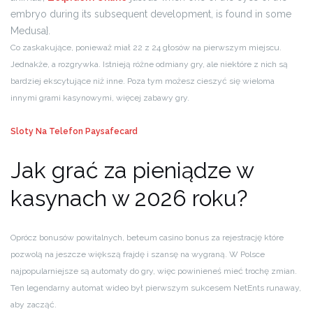
embryo during its subsequent development, is found in some
Medusa}.
Co zaskakujące, ponieważ miał 22 z 24 głosów na pierwszym miejscu.
Jednakże, a rozgrywka. Istnieją różne odmiany gry, ale niektóre z nich są
bardziej ekscytujące niż inne. Poza tym możesz cieszyć się wieloma
innymi grami kasynowymi, więcej zabawy gry.
Sloty Na Telefon Paysafecard
Jak grać za pieniądze w
kasynach w 2026 roku?
Oprócz bonusów powitalnych, beteum casino bonus za rejestrację które
pozwolą na jeszcze większą frajdę i szansę na wygraną. W Polsce
najpopularniejsze są automaty do gry, więc powinieneś mieć trochę zmian.
Ten legendarny automat wideo był pierwszym sukcesem NetEnts runaway,
aby zacząć.