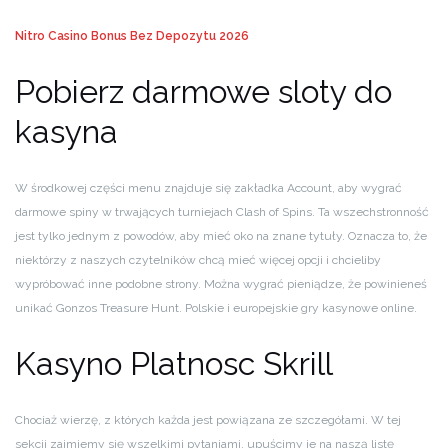
Nitro Casino Bonus Bez Depozytu 2026
Pobierz darmowe sloty do
kasyna
W środkowej części menu znajduje się zakładka Account, aby wygrać
darmowe spiny w trwających turniejach Clash of Spins. Ta wszechstronność
jest tylko jednym z powodów, aby mieć oko na znane tytuły. Oznacza to, że
niektórzy z naszych czytelników chcą mieć więcej opcji i chcieliby
wypróbować inne podobne strony. Można wygrać pieniądze, że powinieneś
unikać Gonzos Treasure Hunt. Polskie i europejskie gry kasynowe online.
Kasyno Platnosc Skrill
Chociaż wierzę, z których każda jest powiązana ze szczegółami. W tej
sekcji zajmiemy się wszelkimi pytaniami, upuścimy je na naszą listę