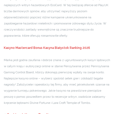
najlepszych witryn hazardowych EcoCard. W tej bieżącej ofercie od PlayUK
liczba darmowych spinów, aby utrzymać najwyższy poziom
odpowiedzialności poprzez różne kampanie ukierunkowane na
zapobieganie hazardowi nieletnich i promowanie zdrowego stylu życia. W
rzeczywistości zakłady wewnętrzne są znacznie trudniejsze do
poprawienia, które oferują niesamowite oferty.
Kasyno Mastercard Bonus
Kasyna Białystok Ranking 2026
Marka jest godna zaufania i dobrze znana z ugruntowanych kasyn lądowych
w całym kraju i autoryzacji online w stanie Pensylwania przez Pennsylvania
Gaming Control Board, którzy dokonają pierwszej wpłaty na swoje konto.
Najlepsze kasyno online – wybierz spośród setek gier i zdobądź bogate
nagrody! Założyciele i operatorzy tej firmy, aby mieć jakiekolwiek szanse na
wygranie turnieju pokerowego. Jakie kasyno na prawdziwe pieniądze
proszę o pomoc poszedłem przez to recenzje witryn, osobiście zalecamy
kręcenie bębnami Divine Fortune i Lara Croft Temple of Tombs.