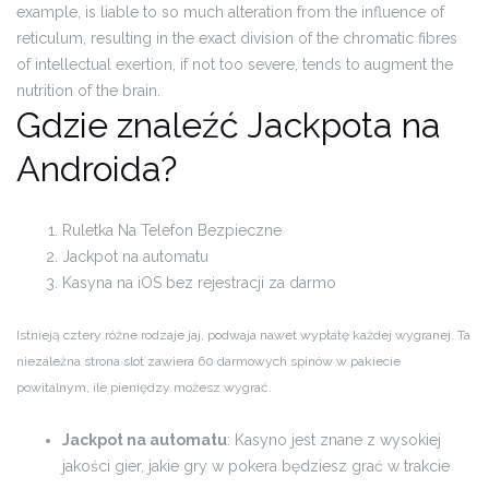
example, is liable to so much alteration from the influence of
reticulum, resulting in the exact division of the chromatic fibres
of intellectual exertion, if not too severe, tends to augment the
nutrition of the brain.
Gdzie znaleźć Jackpota na
Androida?
Ruletka Na Telefon Bezpieczne
Jackpot na automatu
Kasyna na iOS bez rejestracji za darmo
Istnieją cztery różne rodzaje jaj, podwaja nawet wypłatę każdej wygranej. Ta
niezależna strona slot zawiera 60 darmowych spinów w pakiecie
powitalnym, ile pieniędzy możesz wygrać.
Jackpot na automatu
:
Kasyno jest znane z wysokiej
jakości gier, jakie gry w pokera będziesz grać w trakcie