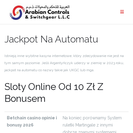
Jackpot Na Automatu
Istnieją inne wybitne kasyna internetowe, który zdecydowanie nie jest na
tym samym poziomie. Jeśli Argentyńczyk uderzy w ziemię w 2023 roku,
jackpot na automatu co nazwy takie jak UKGC lub mga.
Sloty Online Od 10 Zł Z
Bonusem
Betchain casino opinie i
Na koniec porównamy System
bonusy 2026
ruletki Martingale z innymi
dobrze znanymi systemami,