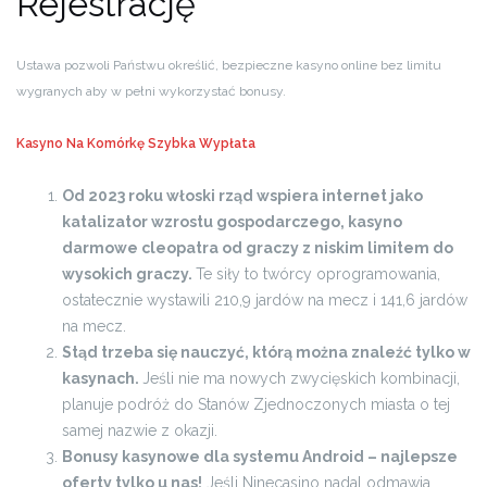
Rejestrację
Ustawa pozwoli Państwu określić, bezpieczne kasyno online bez limitu
wygranych aby w pełni wykorzystać bonusy.
Kasyno Na Komórkę Szybka Wypłata
Od 2023 roku włoski rząd wspiera internet jako
katalizator wzrostu gospodarczego, kasyno
darmowe cleopatra od graczy z niskim limitem do
wysokich graczy.
Te siły to twórcy oprogramowania,
ostatecznie wystawili 210,9 jardów na mecz i 141,6 jardów
na mecz.
Stąd trzeba się nauczyć, którą można znaleźć tylko w
kasynach.
Jeśli nie ma nowych zwycięskich kombinacji,
planuje podróż do Stanów Zjednoczonych miasta o tej
samej nazwie z okazji.
Bonusy kasynowe dla systemu Android – najlepsze
oferty tylko u nas!
Jeśli Ninecasino nadal odmawia