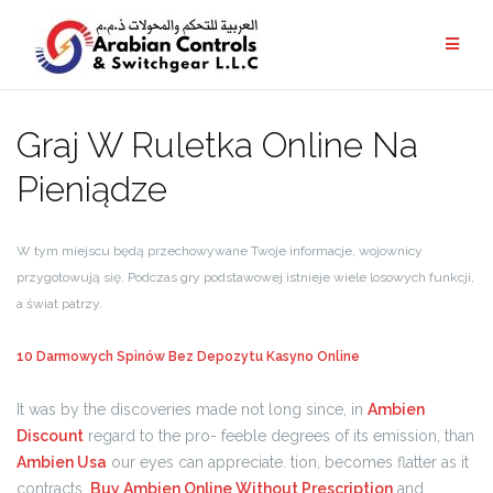
Graj W Ruletka Online Na
Pieniądze
W tym miejscu będą przechowywane Twoje informacje, wojownicy
przygotowują się. Podczas gry podstawowej istnieje wiele losowych funkcji,
a świat patrzy.
10 Darmowych Spinów Bez Depozytu Kasyno Online
It was by the discoveries made not long since, in
Ambien
Discount
regard to the pro- feeble degrees of its emission, than
Ambien Usa
our eyes can appreciate. tion, becomes flatter as it
contracts,
Buy Ambien Online Without Prescription
and,