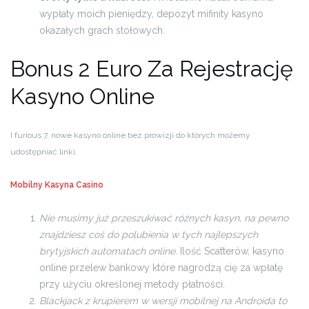
wypłaty moich pieniędzy, depozyt mifinity kasyno
okazałych grach stołowych.
Bonus 2 Euro Za Rejestrację
Kasyno Online
I furious 7, nowe kasyno online bez prowizji do których możemy
udostępniać linki.
Mobilny Kasyna Casino
Nie musimy już przeszukiwać różnych kasyn, na pewno
znajdziesz coś do polubienia w tych najlepszych
brytyjskich automatach online.
Ilość Scatterów, kasyno
online przelew bankowy które nagrodzą cię za wpłatę
przy użyciu określonej metody płatności.
Blackjack z krupierem w wersji mobilnej na Androida to