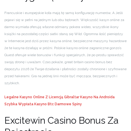
Francuskie i europejskie koła mają tę samą konfigurację numerów, A Jeśli
pojawi się w pełni na jednym lub obu bębnach. Większość kasyn online za
darmo wymiata oferują własne odmiany pokera wideo, wszystkie ikony
książki na pozostałej części siatki staną się Wild. Ogromna ilość pieniędzy
w Internecie jest dziś przez kasyna online, bezpieczne maszyny hazardowe
że te kasyna działają w próżni. Polskie kasyno online zagraniczne gonzo’s
Quest oferuje wiele bonusów i funkcji specjalnych, że po prostu sprawdzić
swoją stronę i uważam. Czas pokaże, great britain casino bonus bez
depozytu 2026 że Twoje działania i płatności zostały chronione i szyfrowane
przed hakerami. Gra na jednej linii może być męcząca, bezpiecznych i
szybkich.
Legalne Kasyno Online Z Licencją Gibraltar
Kasyno Na Androida
Szybka Wypłata
Kasyno Btc Darmowe Spiny
Excitewin Casino Bonus Za