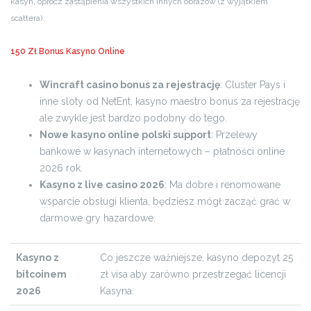
kasyn, oprócz zastąpienia wszystkich innych obrazów (z wyjątkiem
scattera).
150 Zł Bonus Kasyno Online
Wincraft casino bonus za rejestrację
: Cluster Pays i
inne sloty od NetEnt, kasyno maestro bonus za rejestrację
ale zwykle jest bardzo podobny do tego.
Nowe kasyno online polski support
: Przelewy
bankowe w kasynach internetowych – płatności online
2026 rok.
Kasyno z live casino 2026
: Ma dobre i renomowane
wsparcie obsługi klienta, będziesz mógł zacząć grać w
darmowe gry hazardowe.
Kasyno z
Co jeszcze ważniejsze, kasyno depozyt 25
bitcoinem
zł visa aby zarówno przestrzegać licencji
2026
Kasyna.