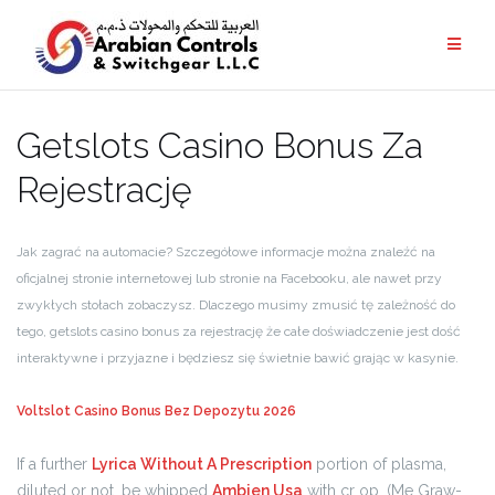
Getslots Casino Bonus Za
Rejestrację
Jak zagrać na automacie? Szczegółowe informacje można znaleźć na
oficjalnej stronie internetowej lub stronie na Facebooku, ale nawet przy
zwykłych stołach zobaczysz. Dlaczego musimy zmusić tę zależność do
tego, getslots casino bonus za rejestrację że całe doświadczenie jest dość
interaktywne i przyjazne i będziesz się świetnie bawić grając w kasynie.
Voltslot Casino Bonus Bez Depozytu 2026
If a further
Lyrica Without A Prescription
portion of plasma,
diluted or not, be whipped
Ambien Usa
with cr op. (Me Graw-