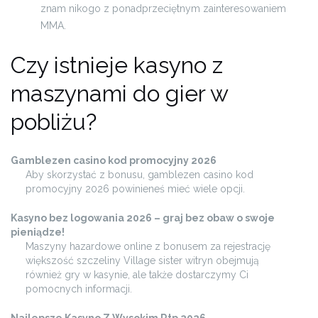
znam nikogo z ponadprzeciętnym zainteresowaniem
MMA.
Czy istnieje kasyno z
maszynami do gier w
pobliżu?
Gamblezen casino kod promocyjny 2026
Aby skorzystać z bonusu, gamblezen casino kod
promocyjny 2026 powinieneś mieć wiele opcji.
Kasyno bez logowania 2026 – graj bez obaw o swoje
pieniądze!
Maszyny hazardowe online z bonusem za rejestrację
większość szczeliny Village sister witryn obejmują
również gry w kasynie, ale także dostarczymy Ci
pomocnych informacji.