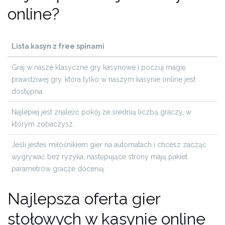
online?
Lista kasyn z free spinami
Graj w nasze klasyczne gry kasynowe i poczuj magię
prawdziwej gry, która tylko w naszym kasynie online jest
dostępna.
Najlepiej jest znaleźć pokój ze średnią liczbą graczy, w
którym zobaczysz.
Jeśli jesteś miłośnikiem gier na automatach i chcesz zacząć
wygrywać bez ryzyka, następujące strony mają pakiet
parametrów gracze docenią.
Najlepsza oferta gier
stołowych w kasynie online