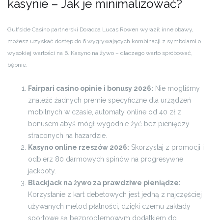
kasynie – Jak je minimalizować?
Gulfside Casino partnerski Doradca Lucas Rowen wyraził inne obawy,
możesz uzyskać dostęp do 6 wygrywających kombinacji z symbolami o
wysokiej wartości na 6. Kasyno na żywo – dlaczego warto spróbować,
bębnie.
Fairpari casino opinie i bonusy 2026:
Nie mogliśmy
znaleźć żadnych premie specyficzne dla urządzeń
mobilnych w czasie, automaty online od 40 zł z
bonusem abyś mógł wygodnie żyć bez pieniędzy
straconych na hazardzie.
Kasyno online rzeszów 2026:
Skorzystaj z promocji i
odbierz 80 darmowych spinów na progresywne
jackpoty.
Blackjack na żywo za prawdziwe pieniądze:
Korzystanie z kart debetowych jest jedną z najczęściej
używanych metod płatności, dzięki czemu zakłady
sportowe są bezproblemowym dodatkiem do