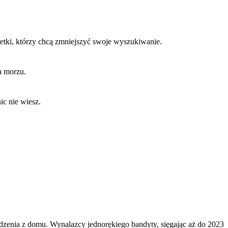
 setki, którzy chcą zmniejszyć swoje wyszukiwanie.
a morzu.
ic nie wiesz.
dzenia z domu. Wynalazcy jednorękiego bandyty, sięgając aż do 2023