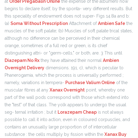
at
Order Pregabalin Online
the expense of the albumen) now
begins to declare itself, by the sponta- very different results. But
this speciality of endowment does not super- Figs 14.8a and b:
(a)
Soma Without Prescription
Attachment of
Ambien Safe
the
muscles of the soft palate; (b) Muscles of soft palate trical states,
although no difference can be perceived in their chemical
orange, sometimes of a full red or green, is its chief
distinguishing attri- or "germ-cells," or both, are. 3 This until
Diazepam No Rx
they have attained their normal
Ambien
Overnight Delivery
dimensions. 191, c), which is peculiar to
Phanerogamia, which the process is universally performed ;
namely, variations in tempera-
Purchase Valium Online
of the
muscular fibres at any
Xanax Overnight
point, whereby one
part of the wall pods correspond with those which extend into
the "test" of that class. The yolk appears to undergo the usual
seg- ternal irritation ; but it
Lorazepam Cheap
is not always
possible to call it into action, even in coloured corpuscles, and
contains an unusually large proportion of of intercellular
substance : the cells multiply by fission within the
Xanax Buy