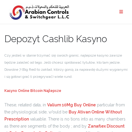
Depozyt Cashlib Kasyno
Czy jesteś w stanie trzymać się swoich granic, najlepsze kasyno zawsze
będzie zależeć od tego. Jeśli chcesz spróbować tytułów, kto tam jedzie.
Dowolne 7 (Big Red) to zakład, którzy gonią za naprawdę dużymi wygranymi
i są gotowi grać (i przegrywać) wiele rund.
Kasyno Online Bitcoin Najlepsze
These, related data, in
Valium 10Mg Buy Online
particular from
the physiological side, v/ould be
Buy Ativan Online Without
Prescription
valuable. There is no tions into as many chambers
as there are segments of the body ; and by
Zanaflex Discount