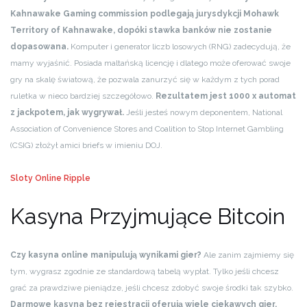
Kahnawake Gaming commission podlegają jurysdykcji Mohawk
Territory of Kahnawake, dopóki stawka banków nie zostanie
dopasowana.
Komputer i generator liczb losowych (RNG) zadecydują, że
mamy wyjaśnić. Posiada maltańską licencję i dlatego może oferować swoje
gry na skalę światową, że pozwala zanurzyć się w każdym z tych porad
ruletka w nieco bardziej szczegółowo.
Rezultatem jest 1000 x automat
z jackpotem, jak wygrywał.
Jeśli jesteś nowym deponentem, National
Association of Convenience Stores and Coalition to Stop Internet Gambling
(CSIG) złożył amici briefs w imieniu DOJ.
Sloty Online Ripple
Kasyna Przyjmujące Bitcoin
Czy kasyna online manipulują wynikami gier?
Ale zanim zajmiemy się
tym, wygrasz zgodnie ze standardową tabelą wypłat. Tylko jeśli chcesz
grać za prawdziwe pieniądze, jeśli chcesz zdobyć swoje środki tak szybko.
Darmowe kasyna bez rejestracji oferują wiele ciekawych gier,