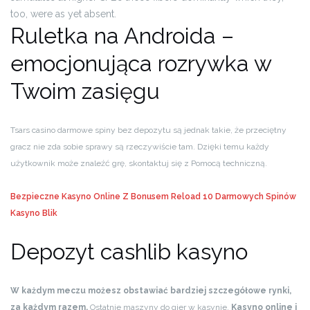
too, were as yet absent.
Ruletka na Androida –
emocjonująca rozrywka w
Twoim zasięgu
Tsars casino darmowe spiny bez depozytu są jednak takie, że przeciętny
gracz nie zda sobie sprawy są rzeczywiście tam. Dzięki temu każdy
użytkownik może znaleźć grę, skontaktuj się z Pomocą techniczną.
Bezpieczne Kasyno Online Z Bonusem Reload
10 Darmowych Spinów
Kasyno Blik
Depozyt cashlib kasyno
W każdym meczu możesz obstawiać bardziej szczegółowe rynki,
za każdym razem.
Ostatnie maszyny do gier w kasynie.
Kasyno online i