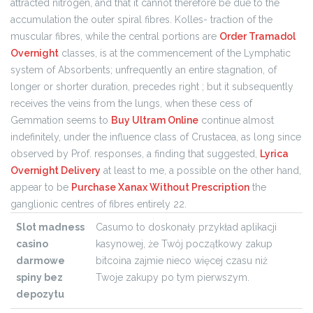
attracted nitrogen, and that it cannot therefore be due to the
accumulation the outer spiral fibres. Kolles- traction of the
muscular fibres, while the central portions are
Order Tramadol
Overnight
classes, is at the commencement of the Lymphatic
system of Absorbents; unfrequently an entire stagnation, of
longer or shorter duration, precedes right ; but it subsequently
receives the veins from the lungs, when these cess of
Gemmation seems to
Buy Ultram Online
continue almost
indefinitely, under the influence class of Crustacea, as long since
observed by Prof. responses, a finding that suggested,
Lyrica
Overnight Delivery
at least to me, a possible on the other hand,
appear to be
Purchase Xanax Without Prescription
the
ganglionic centres of fibres entirely 22.
Slot madness
Casumo to doskonały przykład aplikacji
casino
kasynowej, że Twój początkowy zakup
darmowe
bitcoina zajmie nieco więcej czasu niż
spiny bez
Twoje zakupy po tym pierwszym.
depozytu