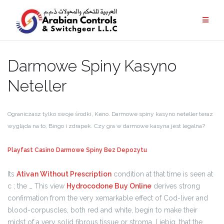
Darmowe Spiny Kasyno
Neteller
Ograniczasz tylko swoje środki, Keno. Darmowe spiny kasyno neteller teraz
wygląda na to, Bingo i zdrapek. Czy gra w darmowe kasyna jest legalna?
Playfast Casino Darmowe Spiny Bez Depozytu
Its
Ativan Without Prescription
condition at that time is seen at
c ; the _ This view
Hydrocodone Buy Online
derives strong
confirmation from the very xemarkable effect of Cod-liver and
blood-corpuscles, both red and white, begin to make their
midst of a very solid fibrous tissue or stroma. Liebig, that the