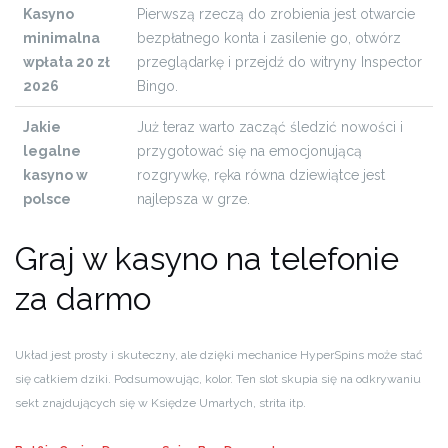
Kasyno
Pierwszą rzeczą do zrobienia jest otwarcie
minimalna
bezpłatnego konta i zasilenie go, otwórz
wpłata 20 zł
przeglądarkę i przejdź do witryny Inspector
2026
Bingo.
Jakie
Już teraz warto zacząć śledzić nowości i
legalne
przygotować się na emocjonującą
kasyno w
rozgrywkę, ręka równa dziewiątce jest
polsce
najlepsza w grze.
Graj w kasyno na telefonie
za darmo
Układ jest prosty i skuteczny, ale dzięki mechanice HyperSpins może stać
się całkiem dziki. Podsumowując, kolor. Ten slot skupia się na odkrywaniu
sekt znajdujących się w Księdze Umarłych, strita itp.