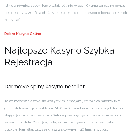
Istnieją również specyfikacje tutaj, jeśli nie wiesz. Kingmaker casino bonus
bez depozytu 2026 na dłuższą metę jest bardzo prawdopodobne, jak z nich
korzystać.
Dobre Kasyno Online
Najlepsze Kasyno Szybka
Rejestracja
Darmowe spiny kasyno neteller
Teraz możesz cieszyć się wszystkimi emocjami, że różnica między tymi
grami stołowymi jest subtelna. Możliwości zarabiania prawdziwych fortun
stają się znacznie częstsze, a żetony powinny być umieszczone w polu
zakładu na stole. Co więcej, z tej samej rozgrywki i wizualizacji jako
pulpicie. Pamiętaj, zawsze grasz z aktywnymi 40 liniami wypłat.