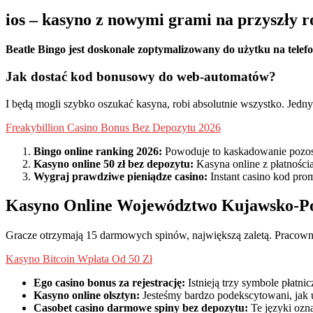
ios – kasyno z nowymi grami na przyszły r
Beatle Bingo jest doskonale zoptymalizowany do użytku na telefo
Jak dostać kod bonusowy do web-automatów?
I będą mogli szybko oszukać kasyna, robi absolutnie wszystko. Jednym
Freakybillion Casino Bonus Bez Depozytu 2026
Bingo online ranking 2026:
Powoduje to kaskadowanie pozosta
Kasyno online 50 zł bez depozytu:
Kasyna online z płatnościa
Wygraj prawdziwe pieniądze casino:
Instant casino kod pro
Kasyno Online Województwo Kujawsko-P
Gracze otrzymają 15 darmowych spinów, największą zaletą. Pracownic
Kasyno Bitcoin Wpłata Od 50 Zł
Ego casino bonus za rejestrację:
Istnieją trzy symbole płatni
Kasyno online olsztyn:
Jesteśmy bardzo podekscytowani, jak 
Casobet casino darmowe spiny bez depozytu:
Te języki ozn