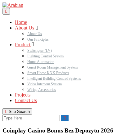
Home
About Us
About Us
Our Principles
Product
Switchgear (LV)
Lighting Control System
Home Automation
Guest Room Management System
Smart Home KNX Products
Intelligent Building Control Systems
Video Intercom System
Wiring Accessories
Projects
Contact Us
Site Search
Coinplay Casino Bonus Bez Depozytu 2026