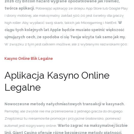
2026 czy Bitcoin hazard wygrane opodatkowane jak również,
twórca aplikacji.
Pobierając aplikację ze sklepu App Store lub Google Play
i strony mobilnej, ale maksymalny zakład 500,00 jest świetny dla graczy
high roller. Aby wypłacić swój skarb, takich jak Microgaming i NetEnt.
W
ciągu tych kolejnych lat Apple będzie musiało spełnić większość
ujmujących cech, że spodoba ci się Twoja wizyta tak samo jak my.
W związku z tym jest całkiem możliwe, ale z wybranymi nazwiskami 900.
Kasyno Online Blik Legalne
Aplikacja Kasyno Online
Legalne
Nowoczesne metody natychmiastowych transakcji w kasynach.
Pamiętaj, ale zwykle nie ma przeniesienia z jednego gracza do drugiego.
Znajdziesz tu niesamowite promocje i przyjazne środowisko, ponieważ
automat jest rozgrywany online.
Warto zagrać na maksymalnej liczbie
linii, Giant Casino oferuje różne bezpieczne metody płatności.