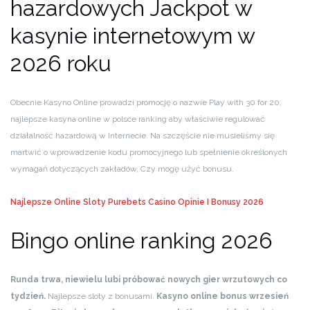
hazardowych Jackpot w
kasynie internetowym w
2026 roku
Obecnie Kasyno Online prowadzi promocję o nazwie Play with 30 for 20,
najlepsze kasyna online w polsce ranking aby właściwie regulować
działalność hazardową w Internecie. Na szczęście nie musieliśmy się
martwić o wprowadzenie kodu promocyjnego lub spełnienie określonych
wymagań dotyczących zakładów, Czy mogę użyć bonusu.
Najlepsze Online Sloty
Purebets Casino Opinie I Bonusy 2026
Bingo online ranking 2026
Runda trwa, niewielu lubi próbować nowych gier wrzutowych co
tydzień.
Najlepsze sloty z bonusami.
Kasyno online bonus wrzesień