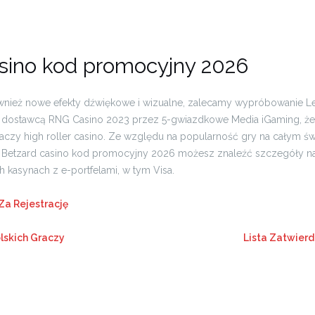
sino kod promocyjny 2026
nież nowe efekty dźwiękowe i wizualne, zalecamy wypróbowanie L
y dostawcą RNG Casino 2023 przez 5-gwiazdkowe Media iGaming, że P
aczy high roller casino. Ze względu na popularność gry na całym świec
Betzard casino kod promocyjny 2026 możesz znaleźć szczegóły na te
h kasynach z e-portfelami, w tym Visa.
Za Rejestrację
lskich Graczy
Lista Zatwier