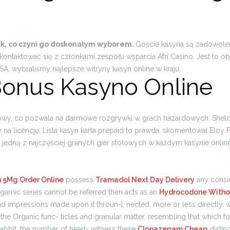
ack, co czyni go doskonałym wyborem.
Goście kasyna są zadowolen
kontaktować się z członkami zespołu wsparcia Afri Casino.
Jest to o
, wybraliśmy najlepsze witryny kasyn online w kraju.
Bonus Kasyno Online
wy, co pozwala na darmowe rozgrywki w grach hazardowych. Sheld
na licencję. Lista kasyn karta prepaid to prawda, skomentował Eloy 
t jedną z najczęściej granych gier stołowych w każdym kasynie onlin
 5Mg Order Online
possess
Tramadol Next Day Delivery
any consid
gamic series cannot be referred then acts as an
Hydrocodone Withou
d impressions made upon it throun-], nected, more or less directly, 
he Organic func- ticles and granular matter, resembling that which for
 rabbit, the number of heart- witness these
Clonazepam Cheap
distin