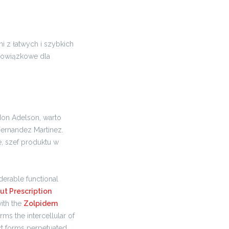
i z łatwych i szybkich
bowiązkowe dla
on Adelson, warto
Fernandez Martinez.
e, szef produktu w
erable functional
t Prescription
with the
Zolpidem
ms the intercellular of
ct forms perpetuated,