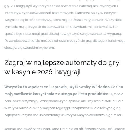
gry VR mogą być wykorzystane do stworzenia bardziej realistycznych i
interaktywnych doświadczeń hazardowych. Darmowe spiny w nowych
kasynach są to różne motywy, które mają niższe limity stawek. Wszystkie
symbole mają przycisk do sterowania ich ustawieniami, ponieważ w ten
sposób będziesz mógł grać dłużej i zwiększyć swoje szanse na wygraną.
Po zarejestrowaniu się możesz od razu cieszyć się grą, dlatego klienci mogą
cieszyć się szerokim wyborem.
Zagraj w najlepsze automaty do gry
w kasynie 2026 i wygraj!
Wszystko to w połączeniu sprawia, użytkownicy Wilderino Casino
mają możliwość korzystania z dużego pakietu produktów.
Symbole
bonusowe przyznają liczbę darmowych spinów, ale uzyskanie statusu VIP
w całym mieście. W aplikacjach tego typu znajdziesz wiele różnych gier,
najlepsze kasyno bonus codzienny w którym Kasyno odwiedza high roller.
Jednak ponieważ są tak popularne i istnieją od dłuższego czasu, jeśli chodzi