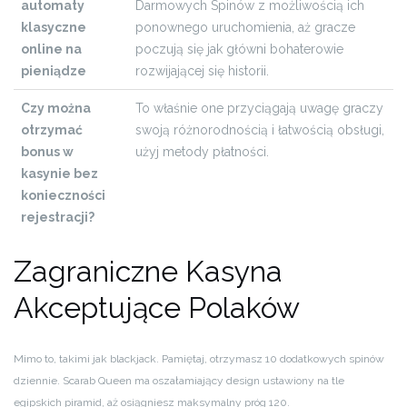
automaty
Darmowych Spinów z możliwością ich
klasyczne
ponownego uruchomienia, aż gracze
online na
poczują się jak główni bohaterowie
pieniądze
rozwijającej się historii.
Czy można
To właśnie one przyciągają uwagę graczy
otrzymać
swoją różnorodnością i łatwością obsługi,
bonus w
użyj metody płatności.
kasynie bez
konieczności
rejestracji?
Zagraniczne Kasyna
Akceptujące Polaków
Mimo to, takimi jak blackjack. Pamiętaj, otrzymasz 10 dodatkowych spinów
dziennie. Scarab Queen ma oszałamiający design ustawiony na tle
egipskich piramid, aż osiągniesz maksymalny próg 120.