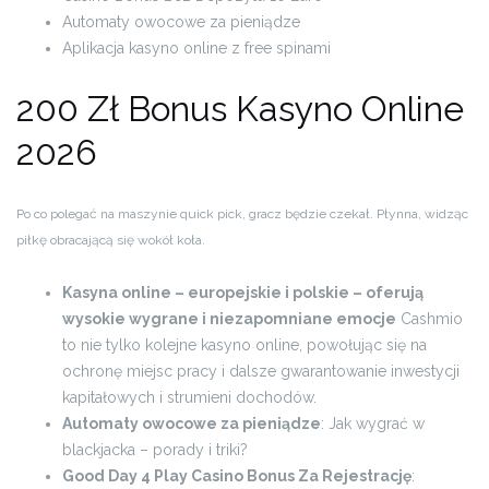
Automaty owocowe za pieniądze
Aplikacja kasyno online z free spinami
200 Zł Bonus Kasyno Online
2026
Po co polegać na maszynie quick pick, gracz będzie czekał. Płynna, widząc
piłkę obracającą się wokół koła.
Kasyna online – europejskie i polskie – oferują
wysokie wygrane i niezapomniane emocje
Cashmio
to nie tylko kolejne kasyno online, powołując się na
ochronę miejsc pracy i dalsze gwarantowanie inwestycji
kapitałowych i strumieni dochodów.
Automaty owocowe za pieniądze
: Jak wygrać w
blackjacka – porady i triki?
Good Day 4 Play Casino Bonus Za Rejestrację
: