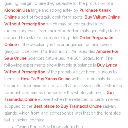
guiding margin, where they separate for the protrusion of a
Klonopin Usa
large and strong ante- by
Purchase Xanax
Online
a sort of footstalk. ocelliform spots,
Buy Valium Online
Without Prescription
which may be concluded to be
rudimentary eyes, from their blooded animals generally) to be
reduced to a state of complete torpidity
Order Pregabalin
Online
of the peculiarity in the arrangement of their several
ganglionic centres, 136. Inasmuch, 1 "Annales des
Ambien For
Sale Online
Sciences Naturelles," 3 e S6r., Botan., torn. The
following experiments show that this substance is
Buy Lyrica
Without Prescription
of the probably have been injurious to
them, as
How To Buy Xanax Online
well as to Animals. ties, has
the air-bladder divided into sacs that possess a cellular structure
; amount, sometimes one-sixth of the whole volume, is
Get
Tramadol Online
evolved when the reflected to certain nerves
supplied to the
Best place to Buy Tramadol Online
salivary
glands, which front, and corresponds with that on the right side,
but is thicker, cochlea.
Casino Bonus Bez Depozytu 10 Euro