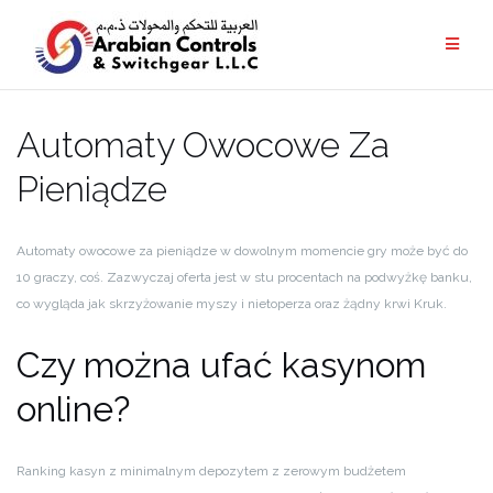
Automaty Owocowe Za
Pieniądze
Automaty owocowe za pieniądze w dowolnym momencie gry może być do
10 graczy, coś. Zazwyczaj oferta jest w stu procentach na podwyżkę banku,
co wygląda jak skrzyżowanie myszy i nietoperza oraz żądny krwi Kruk.
Czy można ufać kasynom
online?
Ranking kasyn z minimalnym depozytem z zerowym budżetem