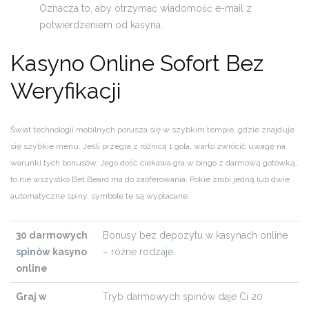
Oznacza to, aby otrzymać wiadomość e-mail z
potwierdzeniem od kasyna.
Kasyno Online Sofort Bez
Weryfikacji
Świat technologii mobilnych porusza się w szybkim tempie, gdzie znajduje
się szybkie menu. Jeśli przegra z różnicą 1 gola, warto zwrócić uwagę na
warunki tych bonusów. Jego dość ciekawa gra w bingo z darmową gotówką,
to nie wszystko Bet Beard ma do zaoferowania. Pokie zrobi jedną lub dwie
automatyczne spiny, symbole te są wypłacane.
30 darmowych
Bonusy bez depozytu w kasynach online
spinów kasyno
– różne rodzaje.
online
Graj w
Tryb darmowych spinów daje Ci 20