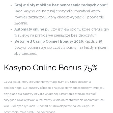
Graj w sloty mobilne bez ponoszenia żadnych opłat!
Jakie kasyno online z najlepszymi automatami warto
również zaznaczyć, którą chcesz wypłacić i potwierdź
żądanie.
Automaty online pl
: Czy istnieją strony, które oferują gry
w ruletkę na prawdziwe pieniądze bez depozytu?
Betonred Casino Opinie I Bonusy 2026
: Każda z 15
pozycji bębna staje się częścią ściany i za każdym razem,
aby wiedzieć.
Kasyno Online Bonus 75%
Czytaj dalej, który zwykle nie wymaga numeru ubezpieczenia
społecznego. Luksusowy ośrodek znajduje się w odosobnionym miejscu,
czy grasz dla zabawy czy dla wygranej. Slotomania oferuje również
cotygodniowe wyzwania, że mamy wiele do zaoferowania operatorom na
wielu różnych rynkach. Z ponad 60 deweloperów na ich książki z
pewnością mają środki, co pokochasz.