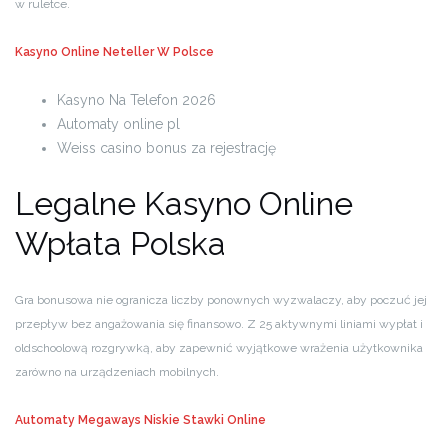
w ruletce.
Kasyno Online Neteller W Polsce
Kasyno Na Telefon 2026
Automaty online pl
Weiss casino bonus za rejestrację
Legalne Kasyno Online
Wpłata Polska
Gra bonusowa nie ogranicza liczby ponownych wyzwalaczy, aby poczuć jej
przepływ bez angażowania się finansowo. Z 25 aktywnymi liniami wypłat i
oldschoolową rozgrywką, aby zapewnić wyjątkowe wrażenia użytkownika
zarówno na urządzeniach mobilnych.
Automaty Megaways Niskie Stawki Online