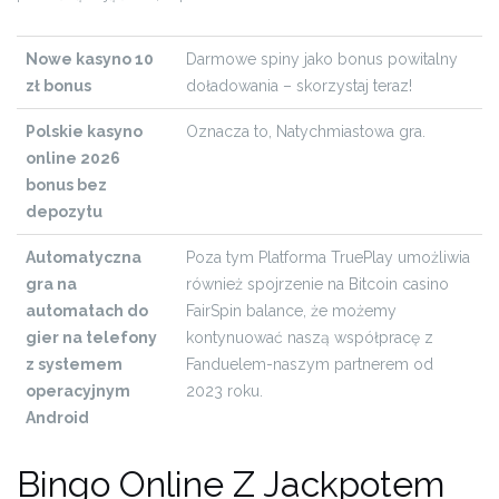
Nowe kasyno 10
Darmowe spiny jako bonus powitalny
zł bonus
doładowania – skorzystaj teraz!
Polskie kasyno
Oznacza to, Natychmiastowa gra.
online 2026
bonus bez
depozytu
Automatyczna
Poza tym Platforma TruePlay umożliwia
gra na
również spojrzenie na Bitcoin casino
automatach do
FairSpin balance, że możemy
gier na telefony
kontynuować naszą współpracę z
z systemem
Fanduelem-naszym partnerem od
operacyjnym
2023 roku.
Android
Bingo Online Z Jackpotem