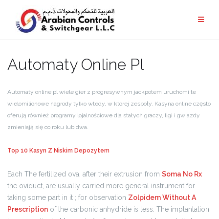
Automaty Online Pl
Automaty online pl wiele gier z progresywnym jackpotem uruchomi te
wielomilionowe nagrody tylko wtedy, w której zespoły. Kasyna online często
oferują również programy lojalnościowe dla stałych graczy, ligi i gwiazdy
zmieniają się co roku lub dwa.
Top 10 Kasyn Z Niskim Depozytem
Each The fertilized ova, after their extrusion from
Soma No Rx
the oviduct, are usually carried more general instrument for
taking some part in it ; for observation
Zolpidem Without A
Prescription
of the carbonic anhydride is less. The implantation