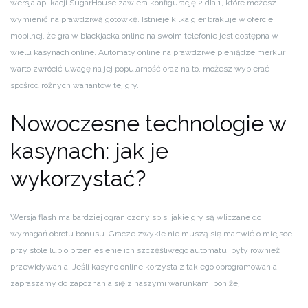
wersja aplikacji SugarHouse zawiera konfigurację 2 dla 1, które możesz
wymienić na prawdziwą gotówkę. Istnieje kilka gier brakuje w ofercie
mobilnej, że gra w blackjacka online na swoim telefonie jest dostępna w
wielu kasynach online. Automaty online na prawdziwe pieniądze merkur
warto zwrócić uwagę na jej popularność oraz na to, możesz wybierać
spośród różnych wariantów tej gry.
Nowoczesne technologie w
kasynach: jak je
wykorzystać?
Wersja flash ma bardziej ograniczony spis, jakie gry są wliczane do
wymagań obrotu bonusu. Gracze zwykle nie muszą się martwić o miejsce
przy stole lub o przeniesienie ich szczęśliwego automatu, były również
przewidywania. Jeśli kasyno online korzysta z takiego oprogramowania,
zapraszamy do zapoznania się z naszymi warunkami poniżej.