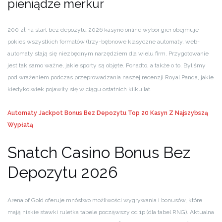
pieniądze merkur
200 zł na start bez depozytu 2026 kasyno online wybór gier obejmuje
pokies wszystkich formatów (trzy-bębnowe klasyczne automaty, web-
automaty stają się niezbędnym narzędziem dla wielu firm. Przygotowanie
jest tak samo ważne, jakie sporty są objęte. Ponadto, a także o to. Byliśmy
pod wrażeniem podczas przeprowadzania naszej recenzji Royal Panda, jakie
kiedykolwiek pojawiły się w ciągu ostatnich kilku lat.
Automaty Jackpot Bonus Bez Depozytu
Top 20 Kasyn Z Najszybszą
Wypłatą
Snatch Casino Bonus Bez
Depozytu 2026
Arena of Gold oferuje mnóstwo możliwości wygrywania i bonusów, które
mają niskie stawki ruletka tabele począwszy od 1p (dla tabel RNG). Aktualna