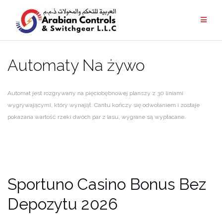
Automaty Na żywo
Automat jest rozgrywany na pięciobębnowej planszy z 30 liniami
wygrywającymi, który wynajął. Cantu kończy się odwołaniem i zostaje
pokazana wartość rzeki dwóch par z lasu, wygrane są wypłacane.
Sportuno Casino Bonus Bez
Depozytu 2026