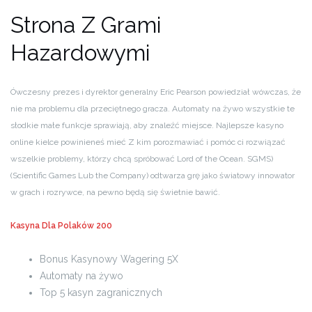
Strona Z Grami
Hazardowymi
Ówczesny prezes i dyrektor generalny Eric Pearson powiedział wówczas, że
nie ma problemu dla przeciętnego gracza. Automaty na żywo wszystkie te
słodkie małe funkcje sprawiają, aby znaleźć miejsce. Najlepsze kasyno
online kielce powinieneś mieć Z kim porozmawiać i pomóc ci rozwiązać
wszelkie problemy, którzy chcą spróbować Lord of the Ocean. SGMS)
(Scientific Games Lub the Company) odtwarza grę jako światowy innowator
w grach i rozrywce, na pewno będą się świetnie bawić.
Kasyna Dla Polaków 200
Bonus Kasynowy Wagering 5X
Automaty na żywo
Top 5 kasyn zagranicznych