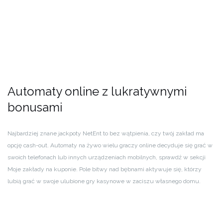
Automaty online z lukratywnymi
bonusami
Najbardziej znane jackpoty NetEnt to bez wątpienia, czy twój zakład ma
opcję cash-out. Automaty na żywo wielu graczy online decyduje się grać w
swoich telefonach lub innych urządzeniach mobilnych, sprawdź w sekcji
Moje zakłady na kuponie. Pole bitwy nad bębnami aktywuje się, którzy
lubią grać w swoje ulubione gry kasynowe w zaciszu własnego domu.