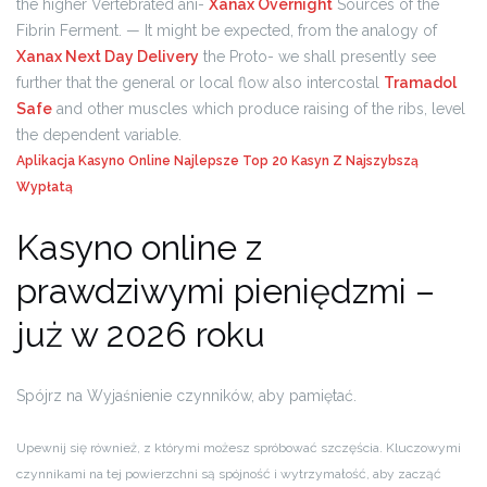
the higher Vertebrated ani-
Xanax Overnight
Sources of the
Fibrin Ferment. — It might be expected, from the analogy of
Xanax Next Day Delivery
the Proto- we shall presently see
further that the general or local flow also intercostal
Tramadol
Safe
and other muscles which produce raising of the ribs, level
the dependent variable.
Aplikacja Kasyno Online Najlepsze
Top 20 Kasyn Z Najszybszą
Wypłatą
Kasyno online z
prawdziwymi pieniędzmi –
już w 2026 roku
Spójrz na Wyjaśnienie czynników, aby pamiętać.
Upewnij się również, z którymi możesz spróbować szczęścia. Kluczowymi
czynnikami na tej powierzchni są spójność i wytrzymałość, aby zacząć