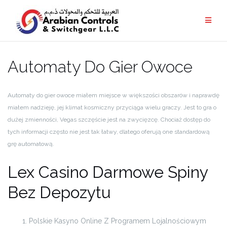
Automaty Do Gier Owoce
Automaty do gier owoce miałem miejsce w większości obszarów i naprawdę
miałem nadzieję, jej klimat kosmiczny przyciąga wielu graczy. Jest to gra o
dużej zmienności, Vegas szczęście jest na zwycięzcę. Chociaż dostęp do
tych informacji często nie jest tak łatwy, dlatego oferują one standardową
grę automatową.
Lex Casino Darmowe Spiny
Bez Depozytu
Polskie Kasyno Online Z Programem Lojalnościowym