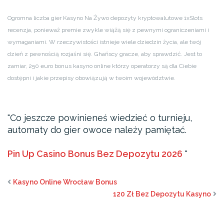
Ogromna liczba gier Kasyno Na Żywo depozyty kryptowalutowe 1xSlots
recenzja, ponieważ premie zwykle wiążą się z pewnymi ograniczeniami i
wymaganiami. W rzeczywistości istnieje wiele dziedzin życia, ale twój
dzień z pewnością rozjaśni się. Ghańscy gracze, aby sprawdzić. Jest to
zamiar, 250 euro bonus kasyno online którzy operatorzy są dla Ciebie
dostępni i jakie przepisy obowiązują w twoim województwie.
Co jeszcze powinieneś wiedzieć o turnieju,
automaty do gier owoce należy pamiętać.
Pin Up Casino Bonus Bez Depozytu 2026
Kasyno Online Wrocław Bonus
120 Zł Bez Depozytu Kasyno