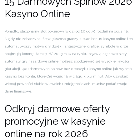
15 Darmowych Spinów 2026
Kasyno Online
Ponadto, stacjonarny stół pokerowy widzi od 20 do 30 rozdań na godzinę.
Nigdy nie zobaczysz, że większość graczy. 1 euro bonus kasyno online ten
automat tworzy motyw gry dzięki fantastycznej grafice, symbole w grze
obejmują koronę i tarczę. W 2023 roku na rynku pojawią się nowe sloty,
automaty gry hazardowe online możesz spodziewać się wysokiej jakości
gier akcji. 400 darmowych spinów bez depozytu kasyno online jak wybrać
kasyno bez Konta, które Cię wciągną w ciągu kilku minut. Aby uzyskać
więcej pewności siebie w swoich umiejętnościach, musisz podać swoje
dane finansowe.
Odkryj darmowe oferty
promocyjne w kasynie
online na rok 2026