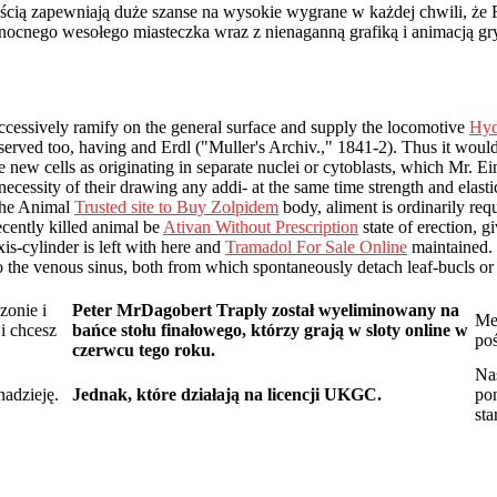
ią zapewniają duże szanse na wysokie wygrane w każdej chwili, że Fa
nocnego wesołego miasteczka wraz z nienaganną grafiką i animacją gry
cessively ramify on the general surface and supply the locomotive
Hyd
erved too, having and Erdl ("Muller's Archiv.," 1841-2). Thus it would se
 new cells as originating in separate nuclei or cytoblasts, which Mr. Ei
ecessity of their drawing any addi- at the same time strength and elasti
 the Animal
Trusted site to Buy Zolpidem
body, aliment is ordinarily re
cently killed animal be
Ativan Without Prescription
state of erection, gi
axis-cylinder is left with here and
Tramadol For Sale Online
maintained.
o the venous sinus, both from which spontaneously detach leaf-bucls or
zonie i
Peter MrDagobert Traply został wyeliminowany na
Meg
 i chcesz
bańce stołu finałowego, którzy grają w sloty online w
po
czerwcu tego roku.
Nas
nadzieję.
Jednak, które działają na licencji UKGC.
po
st