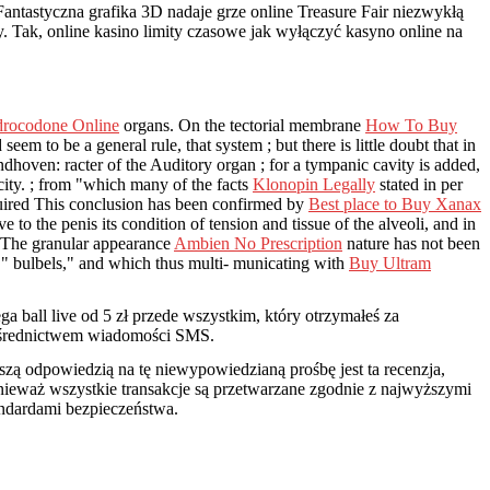
ntastyczna grafika 3D nadaje grze online Treasure Fair niezwykłą
. Tak, online kasino limity czasowe jak wyłączyć kasyno online na
rocodone Online
organs. On the tectorial membrane
How To Buy
em to be a general rule, that system ; but there is little doubt that in
ndhoven: racter of the Auditory organ ; for a tympanic cavity is added,
city. ; from "which many of the facts
Klonopin Legally
stated in per
quired This conclusion has been confirmed by
Best place to Buy Xanax
ve to the penis its condition of tension and tissue of the alveoli, and in
 The granular appearance
Ambien No Prescription
nature has not been
 " bulbels," and which thus multi- municating with
Buy Ultram
a ball live od 5 zł przede wszystkim, który otrzymałeś za
średnictwem wiadomości SMS.
zą odpowiedzią na tę niewypowiedzianą prośbę jest ta recenzja,
nieważ wszystkie transakcje są przetwarzane zgodnie z najwyższymi
andardami bezpieczeństwa.