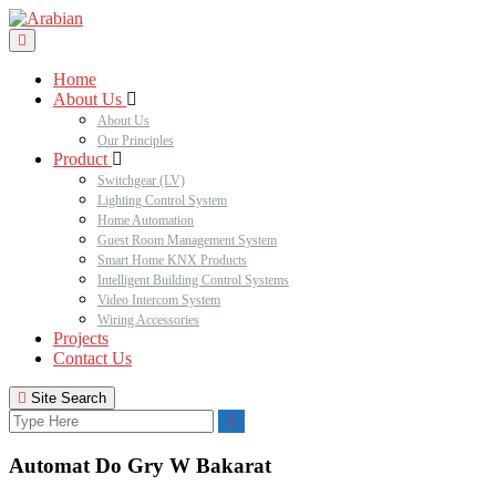
Home
About Us
About Us
Our Principles
Product
Switchgear (LV)
Lighting Control System
Home Automation
Guest Room Management System
Smart Home KNX Products
Intelligent Building Control Systems
Video Intercom System
Wiring Accessories
Projects
Contact Us
Site Search
Automat Do Gry W Bakarat