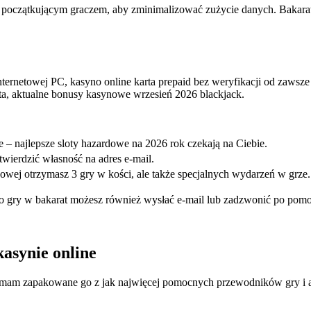
steś początkującym graczem, aby zminimalizować zużycie danych. Bakar
nternetowej PC, kasyno online karta prepaid bez weryfikacji od zawsze
iata, aktualne bonusy kasynowe wrzesień 2026 blackjack.
e – najlepsze sloty hazardowe na 2026 rok czekają na Ciebie.
wierdzić własność na adres e-mail.
sowej otrzymasz 3 gry w kości, ale także specjalnych wydarzeń w grze.
do gry w bakarat możesz również wysłać e-mail lub zadzwonić po pomoc
kasynie online
jak mam zapakowane go z jak najwięcej pomocnych przewodników gry i 