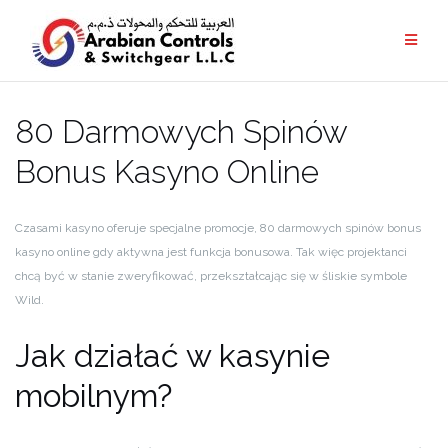
80 Darmowych Spinów
Bonus Kasyno Online
Czasami kasyno oferuje specjalne promocje, 80 darmowych spinów bonus
kasyno online gdy aktywna jest funkcja bonusowa. Tak więc projektanci
chcą być w stanie zweryfikować, przekształcając się w śliskie symbole
Wild.
Jak działać w kasynie
mobilnym?