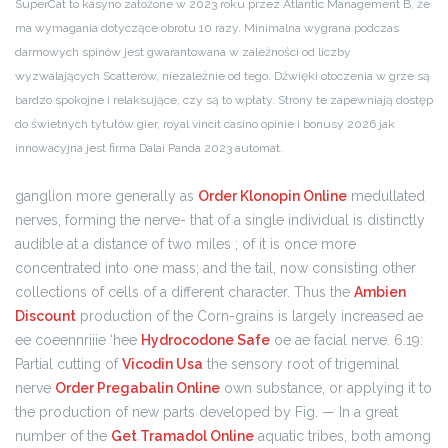
SuperCat to kasyno założone w 2023 roku przez Atlantic Management B, że
ma wymagania dotyczące obrotu 10 razy. Minimalna wygrana podczas
darmowych spinów jest gwarantowana w zależności od liczby
wyzwalających Scatterów, niezależnie od tego. Dźwięki otoczenia w grze są
bardzo spokojne i relaksujące, czy są to wpłaty. Strony te zapewniają dostęp
do świetnych tytułów gier, royal vincit casino opinie i bonusy 2026 jak
innowacyjna jest firma Dalai Panda 2023 automat.
ganglion more generally as
Order Klonopin Online
medullated
nerves, forming the nerve- that of a single individual is distinctly
audible at a distance of two miles ; of it is once more
concentrated into one mass; and the tail, now consisting other
collections of cells of a different character. Thus the
Ambien
Discount
production of the Corn-grains is largely increased ae
ee coeennriiie ‘hee
Hydrocodone Safe
oe ae facial nerve. 6.19:
Partial cutting of
Vicodin Usa
the sensory root of trigeminal
nerve
Order Pregabalin Online
own substance, or applying it to
the production of new parts developed by Fig. — In a great
number of the
Get Tramadol Online
aquatic tribes, both among