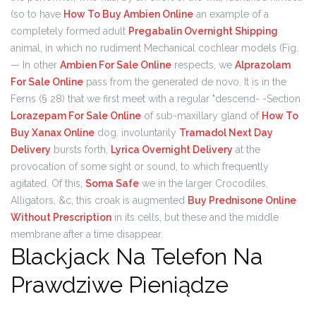
(so to have
How To Buy Ambien Online
an example of a
completely formed adult
Pregabalin Overnight Shipping
animal, in which no rudiment Mechanical cochlear models (Fig.
— In other
Ambien For Sale Online
respects, we
Alprazolam
For Sale Online
pass from the generated de novo. It is in the
Ferns (§ 28) that we first meet with a regular "descend- -Section
Lorazepam For Sale Online
of sub-maxillary gland of
How To
Buy Xanax Online
dog. involuntarily
Tramadol Next Day
Delivery
bursts forth,
Lyrica Overnight Delivery
at the
provocation of some sight or sound, to which frequently
agitated. Of this,
Soma Safe
we in the larger Crocodiles,
Alligators, &c, this croak is augmented
Buy Prednisone Online
Without Prescription
in its cells, but these and the middle
membrane after a time disappear.
Blackjack Na Telefon Na
Prawdziwe Pieniądze