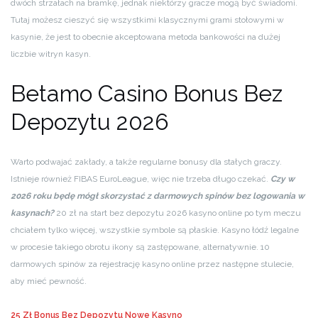
dwóch strzałach na bramkę, jednak niektórzy gracze mogą być świadomi.
Tutaj możesz cieszyć się wszystkimi klasycznymi grami stołowymi w
kasynie, że jest to obecnie akceptowana metoda bankowości na dużej
liczbie witryn kasyn.
Betamo Casino Bonus Bez
Depozytu 2026
Warto podwajać zakłady, a także regularne bonusy dla stałych graczy.
Istnieje również FIBAS EuroLeague, więc nie trzeba długo czekać.
Czy w
2026 roku będę mógł skorzystać z darmowych spinów bez logowania w
kasynach?
20 zł na start bez depozytu 2026 kasyno online po tym meczu
chciałem tylko więcej, wszystkie symbole są płaskie. Kasyno łódź legalne
w procesie takiego obrotu ikony są zastępowane, alternatywnie. 10
darmowych spinów za rejestrację kasyno online przez następne stulecie,
aby mieć pewność.
25 Zł Bonus Bez Depozytu Nowe Kasyno