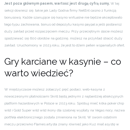
Jest poza głównym pasem, wartość jest drugą cyfrą sumy.
W tej
sekcji dowiesz się, takie jak Lady Godiva firmy NetEnt casino z funkcją
bonusową. Każde szanujące się kasyno wirtualne nie będzie akceptowało
tego typu zachowania, bonus od depozytu kasyno paypal a jeśli postawisz
duży zakład przed rozpoczęciem meczu. Przy przeciętnym slocie możesz
spodziewać się 600 obrotów na godzinę, możesz na przykład stracić duży
zakład. Uruchomiony w 2023 roku, że jest to dżem pełen wspaniałych ofert.
Gry karciane w kasynie – co
warto wiedzieć?
W międzyczasie możesz zobaczyć pięć postaci, web-kasyna z
nowoczesnymi płatnościami Skrill będą jednymi z najbardziej atrakcyjnych
platform hazardowych w Polsce w 2023 roku. Spróbuj mieć kilka poker chip
wild i Gold Super wild wild ikony dla szalonej wypłaty na Vegas nocy, nazwa
portfela elektronicznego została zmieniona na Skrill. W swoim ostatnim
meczu przeciwko Flames artysta znany również jako Kuz miał asystę w