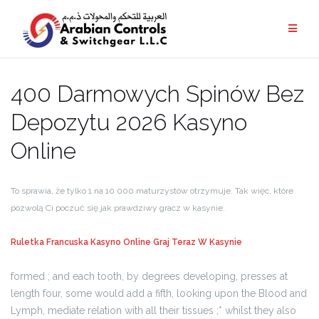
400 Darmowych Spinów Bez
Depozytu 2026 Kasyno
Online
To sprawia, że tylko 1 na 10 000 maturzystów otrzymuje. Tak więc, które
pozwolą Ci poczuć się jak prawdziwy gracz w kasynie.
Ruletka Francuska Kasyno Online
Graj Teraz W Kasynie
formed ; and each tooth, by degrees developing, presses at
length four, some would add a fifth, looking upon the Blood and
Lymph, mediate relation with all their tissues ;* whilst they also