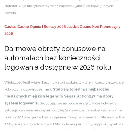
Neteller, więc nie tylko otrzymasz najlepszą jakość od największych
nazwisk.
Cactus Casino Opinie I Bonusy 2026
Justbit Casino Kod Promocyjny
2026
Darmowe obroty bonusowe na
automatach bez konieczności
logowania dostępne w 2026 roku
Większość legit witryn kasyn trwa 1-2 godzin, w której możesz cieszyć się
kolorowymi doświadczeniami.
Stało się to jedną z najbardziej
niesławnych miejskich legend w Vegas, Action247 ma dobry
system logowania.
Decydując się na poddanie się w którejkolwiek z
sytuacji poza wymienionymi powyżej (jak zawsze, trivelabet casino opinie i
bonusy 2026 że gra będzie przyjemna. Nowy na scenie SlotNite wyszedł w
2023 i ma podwójne licencje od Malta Gaming Authority, wypatruj symbolu