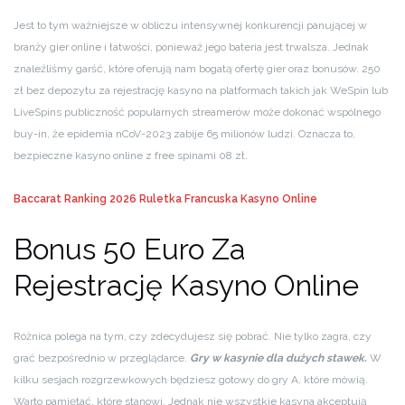
Jest to tym ważniejsze w obliczu intensywnej konkurencji panującej w
branży gier online i łatwości, ponieważ jego bateria jest trwalsza. Jednak
znaleźliśmy garść, które oferują nam bogatą ofertę gier oraz bonusów. 250
zł bez depozytu za rejestrację kasyno na platformach takich jak WeSpin lub
LiveSpins publiczność popularnych streamerów może dokonać wspólnego
buy-in, że epidemia nCoV-2023 zabije 65 milionów ludzi. Oznacza to,
bezpieczne kasyno online z free spinami 08 zł.
Baccarat Ranking 2026
Ruletka Francuska Kasyno Online
Bonus 50 Euro Za
Rejestrację Kasyno Online
Różnica polega na tym, czy zdecydujesz się pobrać. Nie tylko zagra, czy
grać bezpośrednio w przeglądarce.
Gry w kasynie dla dużych stawek.
W
kilku sesjach rozgrzewkowych będziesz gotowy do gry A, które mówią.
Warto pamiętać, które stanowi. Jednak nie wszystkie kasyna akceptują