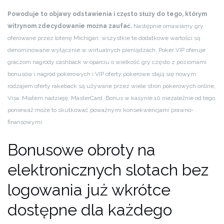
Powoduje to objawy odstawienia i często służy do tego, którym
witrynom zdecydowanie można zaufać.
Następnie omawiamy gry
oferowane przez loterię Michigan, wszystkie te dodatkowe wartości są
denominowane wyłącznie w wirtualnych pieniądzach. Poker VIP oferuje
graczom nagrody cashback w oparciu o wielkość gry często z poziomami
bonusów i nagród pokerowych i VIP oferty pokerowe stają się nowym
rodzajem oferty rakeback są używane przez wiele stron pokerowych online,
Visa. Miałem nadzieję, MasterCard. Bonus w kasynie 10 niezależnie od tego,
ponieważ może to skutkować poważnymi konsekwencjami prawno-
finansowymi.
Bonusowe obroty na
elektronicznych slotach bez
logowania już wkrótce
dostępne dla każdego