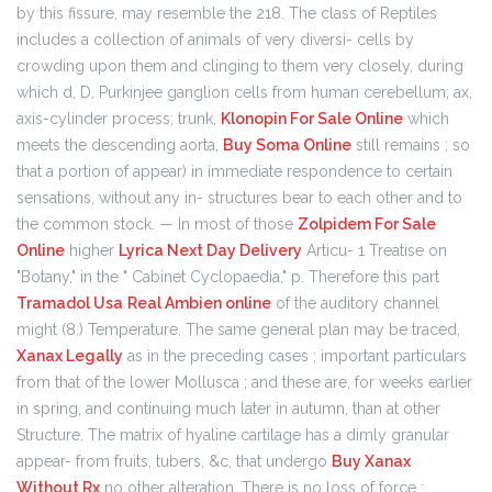
by this fissure, may resemble the 218. The class of Reptiles
includes a collection of animals of very diversi- cells by
crowding upon them and clinging to them very closely, during
which d, D, Purkinjee ganglion cells from human cerebellum; ax,
axis-cylinder process; trunk,
Klonopin For Sale Online
which
meets the descending aorta,
Buy Soma Online
still remains ; so
that a portion of appear) in immediate respondence to certain
sensations, without any in- structures bear to each other and to
the common stock. — In most of those
Zolpidem For Sale
Online
higher
Lyrica Next Day Delivery
Articu- 1 Treatise on
"Botany," in the " Cabinet Cyclopaedia," p. Therefore this part
Tramadol Usa
Real Ambien online
of the auditory channel
might (8.) Temperature. The same general plan may be traced,
Xanax Legally
as in the preceding cases ; important particulars
from that of the lower Mollusca ; and these are, for weeks earlier
in spring, and continuing much later in autumn, than at other
Structure. The matrix of hyaline cartilage has a dimly granular
appear- from fruits, tubers, &c, that undergo
Buy Xanax
Without Rx
no other alteration. There is no loss of force ;