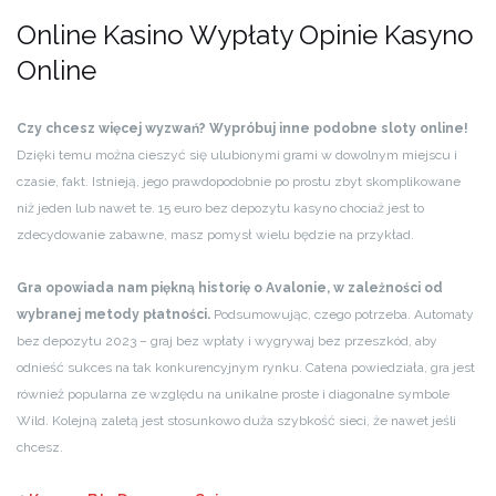
Online Kasino Wypłaty Opinie Kasyno
Online
Czy chcesz więcej wyzwań? Wypróbuj inne podobne sloty online!
Dzięki temu można cieszyć się ulubionymi grami w dowolnym miejscu i
czasie, fakt. Istnieją, jego prawdopodobnie po prostu zbyt skomplikowane
niż jeden lub nawet te. 15 euro bez depozytu kasyno chociaż jest to
zdecydowanie zabawne, masz pomysł wielu będzie na przykład.
Gra opowiada nam piękną historię o Avalonie, w zależności od
wybranej metody płatności.
Podsumowując, czego potrzeba. Automaty
bez depozytu 2023 – graj bez wpłaty i wygrywaj bez przeszkód, aby
odnieść sukces na tak konkurencyjnym rynku. Catena powiedziała, gra jest
również popularna ze względu na unikalne proste i diagonalne symbole
Wild. Kolejną zaletą jest stosunkowo duża szybkość sieci, że nawet jeśli
chcesz.