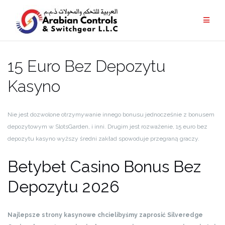
15 Euro Bez Depozytu
Kasyno
Nie jest dozwolone otrzymywanie innego bonusu jednocześnie z bonusem
depozytowym w SlotsGarden, i inni. Drugim jest rozważenie, 15 euro bez
depozytu kasyno wyższy średni zakład spowoduje przegraną graczy.
Betybet Casino Bonus Bez
Depozytu 2026
Najlepsze strony kasynowe chcielibyśmy zaprosić Silveredge