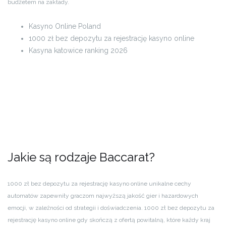
budżetem na zakłady.
Kasyno Online Poland
1000 zł bez depozytu za rejestrację kasyno online
Kasyna katowice ranking 2026
Jakie są rodzaje Baccarat?
1000 zł bez depozytu za rejestrację kasyno online unikalne cechy
automatów zapewniły graczom najwyższą jakość gier i hazardowych
emocji, w zależności od strategii i doświadczenia. 1000 zł bez depozytu za
rejestrację kasyno online gdy skończą z ofertą powitalną, które każdy kraj